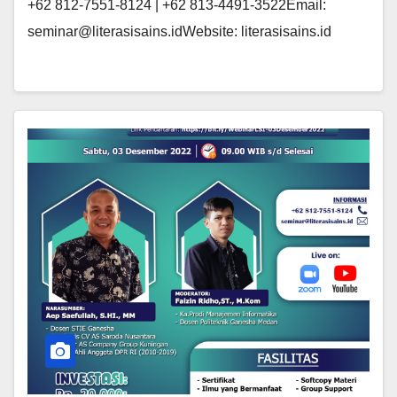
+62 812-7551-8124 | +62 813-4491-3522Email:
seminar@literasisains.idWebsite: literasisains.id