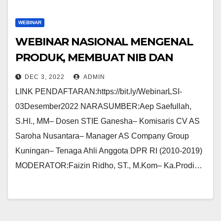
WEBINAR
WEBINAR NASIONAL MENGENAL
PRODUK, MEMBUAT NIB DAN
SERTIFIKASI HALAL BAGI USAHA
DEC 3, 2022
ADMIN
MIKRO, KECIL DAN MENENGAH
LINK PENDAFTARAN:https://bit.ly/WebinarLSI-
(UMKM)
03Desember2022 NARASUMBER:Aep Saefullah,
S.HI., MM– Dosen STIE Ganesha– Komisaris CV AS
Saroha Nusantara– Manager AS Company Group
Kuningan– Tenaga Ahli Anggota DPR RI (2010-2019)
MODERATOR:Faizin Ridho, ST., M.Kom– Ka.Prodi…