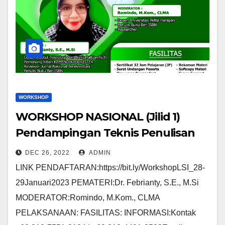
WORKSHOP
WORKSHOP NASIONAL (Jilid 1)
Pendampingan Teknis Penulisan
Proposal Pengabdian Kepada
DEC 26, 2022
ADMIN
Masyarakat (PKM) Perguruan
LINK PENDAFTARAN:https://bit.ly/WorkshopLSI_28-
Tinggi Untuk Memenangkan Hibah
29Januari2023 PEMATERI:Dr. Febrianty, S.E., M.Si
KEMENDIKBUDRISTEK
MODERATOR:Romindo, M.Kom., CLMA
PELAKSANAAN: FASILITAS: INFORMASI:Kontak